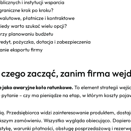
icznych i instytucji wsparcia
graniczne krok po kroku?
walutowe, płatnicze i kontraktowe
kiedy warto szukać wielu opcji?
 przy planowaniu budżetu
dyt, pożyczka, dotacja i zabezpieczenia
anie eksportu firmy
 czego zacząć, zanim firma wej
e jako awaryjne koło ratunkowe.
To element strategii wejś
 pytanie – czy ma pieniądze na etap, w którym koszty pojaw
ą. Przedsiębiorca widzi zainteresowanie produktem, dostaje
szym zamówieniu. Wszystko wygląda obiecująco. Dopiero p
istykę, warunki płatności, obsługę posprzedażową i rezerw