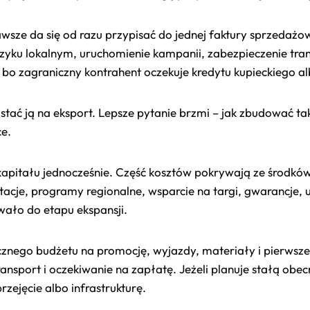
wsze da się od razu przypisać do jednej faktury sprzedażowe
zyku lokalnym, uruchomienie kampanii, zabezpieczenie tra
bo zagraniczny kontrahent oczekuje kredytu kupieckiego al
stać ją na eksport. Lepsze pytanie brzmi – jak zbudować ta
ce.
ł kapitału jednocześnie. Część kosztów pokrywają ze środk
cje, programy regionalne, wsparcie na targi, gwarancje, u
wało do etapu ekspansji.
ycznego budżetu na promocję, wyjazdy, materiały i pierwsze
nsport i oczekiwanie na zapłatę. Jeżeli planuje stałą obe
rzejęcie albo infrastrukturę.