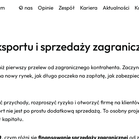
irm
O nas
Opinie
Zespół
Kariera
Aktualności
K
sportu i sprzedaży zagranicz
niż pierwszy przelew od zagranicznego kontrahenta. Zaczyna
ie na nowy rynek, jak długo poczeka na zapłatę, jak zabezpi
yć przychody, rozproszyć ryzyko i otworzyć firmę na klientó
eksport nie jest po prostu dodatkową sprzedażą. To osobny p
 kapitału.
t
, czym różni się
finansowanie sprzedaży zagranicznej
od z