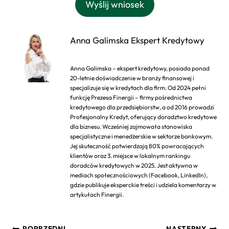
Wyślij wniosek
Anna Galimska Ekspert Kredytowy
Anna Galimska – ekspert kredytowy, posiada ponad
20-letnie doświadczenie w branży finansowej i
specjalizuje się w kredytach dla firm. Od 2024 pełni
funkcję Prezesa Finergii – firmy pośrednictwa
kredytowego dla przedsiębiorstw, a od 2016 prowadzi
Profesjonalny Kredyt, oferujący doradztwo kredytowe
dla biznesu. Wcześniej zajmowała stanowiska
specjalistyczne i menedżerskie w sektorze bankowym.
Jej skuteczność potwierdzają 80% powracających
klientów oraz 3. miejsce w lokalnym rankingu
doradców kredytowych w 2025. Jest aktywna w
mediach społecznościowych (Facebook, LinkedIn),
gdzie publikuje eksperckie treści i udziela komentarzy w
artykułach Finergii.
Nawigacja
POPRZEDNI
NASTĘPNY