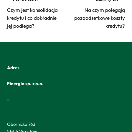
wpisu
Czym jest konsolidacja
Na czym polegają
kredytu i co dokładnie
pozaodsetkowe koszty
jej podlega?
kredytu?
Adres
Finergia sp. z o.o.
–
kredyty i pożyczki dla firm
Obornicka 76d
51-114 Wrocław