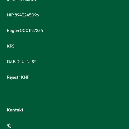
NIP 8943245096
Regon 0001127234
KRS
0001127234
D&B D-U-N-S®
665124049
Rejestr KNF
RPK046337
Kontakt
+48 790 773 450