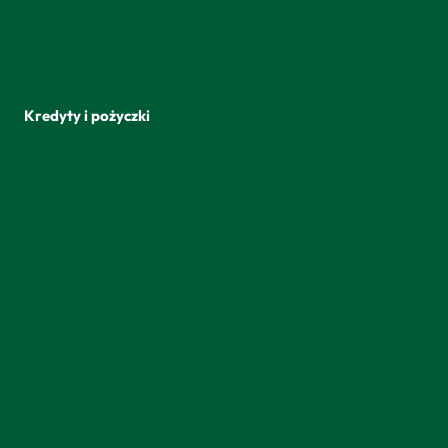
Polityka prywatności
Kredyty i pożyczki
Kredyt dla firm
Kredyt na spłatę ZUS i US
Kredyt dla specjalistów
Pożyczka pod obroty z terminala
Pożyczka pod zabezpieczenie z prywatnych funduszy
Pożyczka na podstawie obrotów
Kredyt dla spółki z o.o.
Kredyt dla firm z krótkim stażem
Kredyt inwestycyjny
Kredyt dla firm na oświadczenie