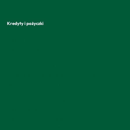
Kredyty i pożyczki
Kredyt dla firm
Kredyt na spłatę ZUS i US
Kredyt dla specjalistów
Pożyczka pod obroty z terminala
Pożyczka pod zabezpieczenie z prywatnych funduszy
Pożyczka na podstawie obrotów
Kredyt dla spółki z o.o.
Kredyt dla firm z krótkim stażem
Kredyt inwestycyjny
Kredyt dla firm na oświadczenie
Kredyt na działalność gospodarczą