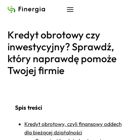
Przejdź
do
treści
Kredyt obrotowy czy
inwestycyjny? Sprawdź,
który naprawdę pomoże
Twojej firmie
Spis treści
Kredyt obrotowy, czyli finansowy oddech
dla bieżącej działalności