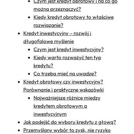
Czym jest kredyt obrotowy i na co go
można przeznaczyć?
Kiedy kredyt obrotowy to właściwe
rozwiązanie?
Kredyt inwestycyjny – rozwój i
długofalowe myślenie
Czym jest kredyt inwestycyjny?
Kiedy warto rozważyć ten typ
kredytu?
Co trzeba mieć na uwadze?
Kredyt obrotowy czy inwestycyjny?
Porównanie i praktyczne wskazówki
Najważniejsze różnice między
kredytem obrotowym a
inwestycyjnym
Jak podejść do wyboru kredytu z głową?
Przemyślany wybór to zysk, nie ryzyko