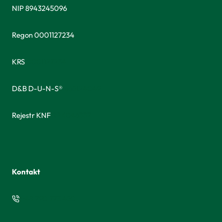
NIP 8943245096
Regon 0001127234
KRS
0001127234
D&B D-U-N-S®
665124049
Rejestr KNF
RPK046337
Kontakt
+48 790 773 450