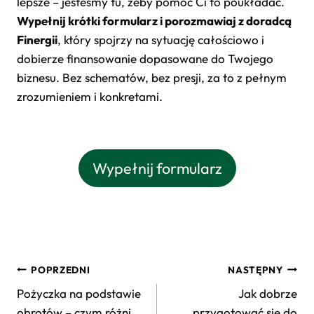
lepsze – jesteśmy tu, żeby pomóc Ci to poukładać.
Wypełnij krótki formularz i porozmawiaj z doradcą
Finergii
, który spojrzy na sytuację całościowo i
dobierze finansowanie dopasowane do Twojego
biznesu. Bez schematów, bez presji, za to z pełnym
zrozumieniem i konkretami.
Wypełnij formularz
Nawigacja
POPRZEDNI
NASTĘPNY
wpisu
Pożyczka na podstawie
Jak dobrze
obrotów – czym różni
przygotować się do